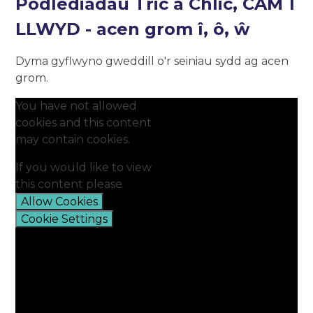
Podlediadau Tric a Chlic, CAM 1
LLWYD - acen grom î, ô, ŵ
Dyma gyflwyno gweddill o'r seiniau sydd ag acen
grom.
You have not allowed
cookies and this content
may contain cookies.
If you would like to view
this content please
Allow Cookies
Cookie Settings