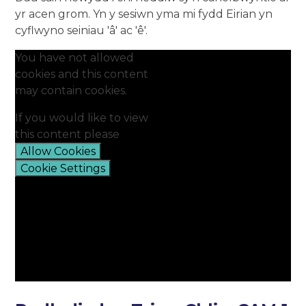
yr acen grom. Yn y sesiwn yma mi fydd Eirian yn
cyflwyno seiniau 'â' ac 'ê'.
You have not allowed
cookies and this content
may contain cookies.
If you would like to view
this content please
Allow Cookies
Cookie Settings