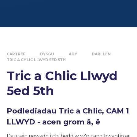
CARTREF
DYSGU
ADY
DARLLEN
TRIC A CHLIC LLWYD 5ED 5TH
Tric a Chlic Llwyd
5ed 5th
Podlediadau Tric a Chlic, CAM 1
LLWYD - acen grom â, ê
Dau sain newydd i chi heddiw sy'n canolbwyntio ar