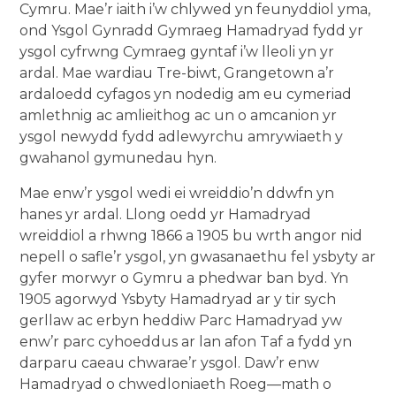
Cymru. Mae’r iaith i’w chlywed yn feunyddiol yma,
ond Ysgol Gynradd Gymraeg Hamadryad fydd yr
ysgol cyfrwng Cymraeg gyntaf i’w lleoli yn yr
ardal. Mae wardiau Tre-biwt, Grangetown a’r
ardaloedd cyfagos yn nodedig am eu cymeriad
amlethnig ac amlieithog ac un o amcanion yr
ysgol newydd fydd adlewyrchu amrywiaeth y
gwahanol gymunedau hyn.
Mae enw’r ysgol wedi ei wreiddio’n ddwfn yn
hanes yr ardal. Llong oedd yr Hamadryad
wreiddiol a rhwng 1866 a 1905 bu wrth angor nid
nepell o safle’r ysgol, yn gwasanaethu fel ysbyty ar
gyfer morwyr o Gymru a phedwar ban byd. Yn
1905 agorwyd Ysbyty Hamadryad ar y tir sych
gerllaw ac erbyn heddiw Parc Hamadryad yw
enw’r parc cyhoeddus ar lan afon Taf a fydd yn
darparu caeau chwarae’r ysgol. Daw’r enw
Hamadryad o chwedloniaeth Roeg—math o