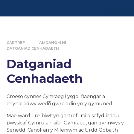
CARTREF
AMDANOM NI
DATGANIAD CENHADAETH
Datganiad
Cenhadaeth
Croeso cynnes Cymraeg i ysgol flaengar a
chynaliadwy wedi’i gwreiddio yn y gymuned.
Mae ward Tre-biwt yn gartref i rai o sefydliadau
pwysicaf Cymru a’r iaith Gymraeg, gan gynnwys y
Senedd, Canolfan y Mileniwm ac Urdd Gobaith