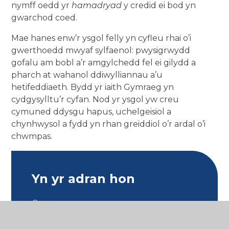
nymff oedd yr
hamadryad
y credid ei bod yn
gwarchod coed.
Mae hanes enw’r ysgol felly yn cyfleu rhai o’i
gwerthoedd mwyaf sylfaenol: pwysigrwydd
gofalu am bobl a’r amgylchedd fel ei gilydd a
pharch at wahanol ddiwylliannau a’u
hetifeddiaeth. Bydd yr iaith Gymraeg yn
cydgysylltu’r cyfan. Nod yr ysgol yw creu
cymuned ddysgu hapus, uchelgeisiol a
chynhwysol a fydd yn rhan greiddiol o’r ardal o’i
chwmpas.
Yn yr adran hon
Croeso
Pwy yw pwy?